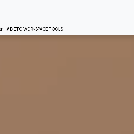
 we doen
Inspiratie
Contact
Team
Realisaties
Vacat
gen
DIETO WORKSPACE TOOLS