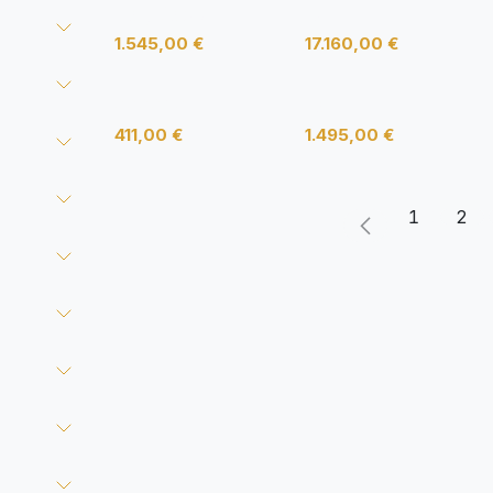
Hag Capisco
ONE
1.545,00
€
17.160,00
€
000080
Lan
411,00
€
1.495,00
€
1
2