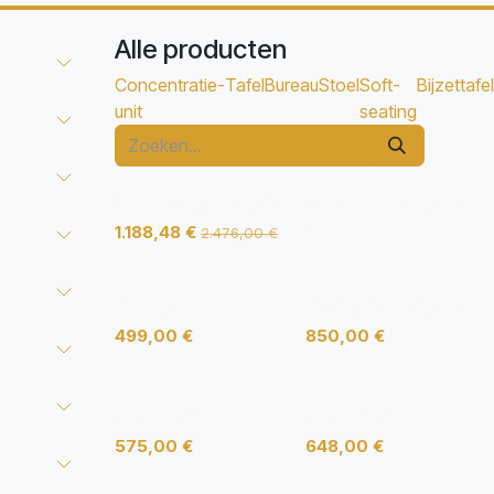
Alle producten
Concentratie-
Tafel
Bureau
Stoel
Soft-
Bijzettafel
unit
seating
Slick vergadertafel
Vox Concentratie-
Outlet
unit
1.188,48
€
2.476,00
€
Bridge
Be Brave Climate
499,00
€
850,00
€
3940-728
3940-832
575,00
€
648,00
€