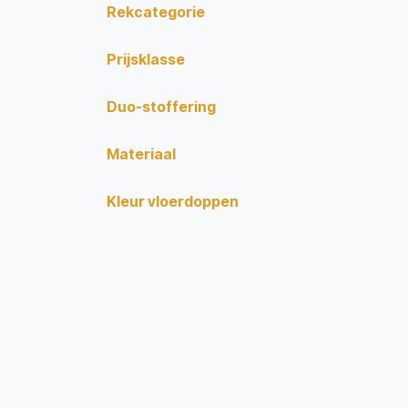
Rekcategorie
Prijsklasse
Duo-stoffering
Materiaal
Kleur vloerdoppen
FeltColour
stofgroep (2) rugleuning
stoffering 2 rugleuning
bekleding