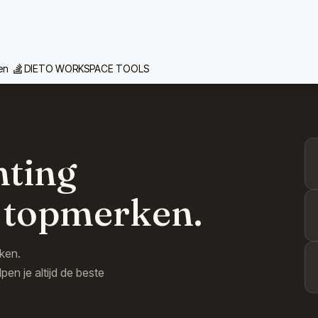
 we doen
Inspiratie
Contact
Team
Realisaties
Vacat
gen
DIETO WORKSPACE TOOLS
hting
 topmerken.
ken.
en je altijd de beste