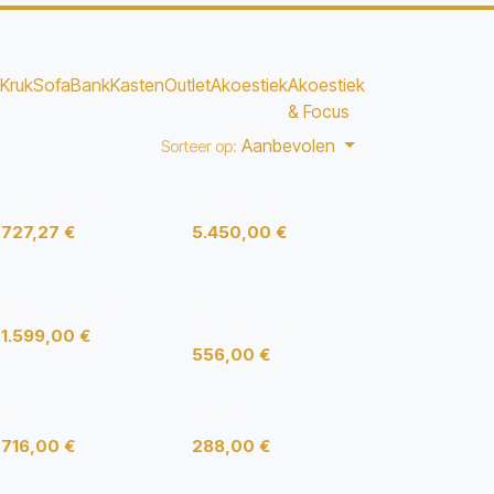
Kruk
Sofa
Bank
Kasten
Outlet
Akoestiek
Akoestiek
& Focus
Aanbevolen
Sorteer op:
Spinalis Ergonomic
Cara Highline
Nieuw!
Outlet
727,27
€
5.450,00
€
BesoLounge
paro_3
Bureaustoel
1.599,00
€
556,00
€
5244-101
Sofia-CH
716,00
€
288,00
€