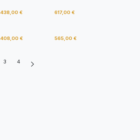
P4TI0404
5003013
438,00
€
617,00
€
Nooi
Beso
408,00
€
565,00
€
3
4