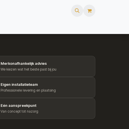
ures
FAQ
Webshop
Merkonafhankelijk advies
We kiezen wat het beste past bij jou
Eigen installatieteam
Professionele levering en plaatsing
Eén aanspreekpunt
Van concept tot nazorg