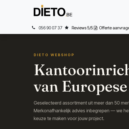
Overslaan naar inhoud
Home
Wat
056 90 07 37
Reviews 5/5
Offerte aanvra
DIETO WEBSHOP
Kantoorinric
van Europese
Geselecteerd assortiment uit meer dan 50 mer
Merkonafhankelijk advies inbegrepen — we help
keuze te maken voor jouw project.