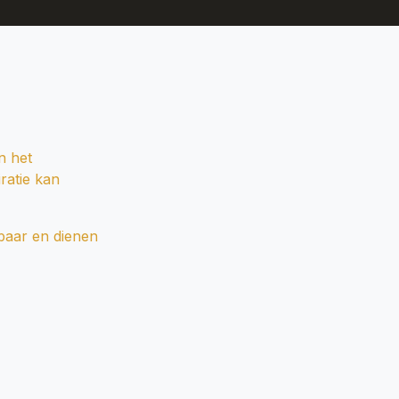
n het
iratie kan
baar en dienen