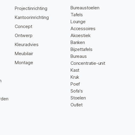
Bureaustoelen
Projectinrichting
Tafels
Kantoorinrichting
Lounge
Concept
Accessoires
Ontwerp
Akoestiek
Banken
Kleuradvies
Bijzettafels
Meubilair
Bureaus
Montage
Concentratie-unit
Kast
Kruk
n
Poef
Sofa's
Stoelen
rden
Outlet