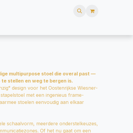
ures
FAQ
Webshop
jdige multipurpose stoel die overal past —
 te stellen en weg te bergen is.
ig° design voor het Oostenrijkse Wiesner-
 stapelstoel met een ingenieus frame-
aarmee stoelen eenvoudig aan elkaar
sele schaalvorm, meerdere onderstelkeuzes,
ommunicatiezones. Of het nu gaat om een