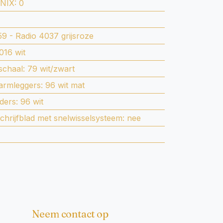
NIX
:
0
59 - Radio 4037 grijsroze
016 wit
tschaal
:
79 wit/zwart
 armleggers
:
96 wit mat
jders
:
96 wit
chrijfblad met snelwisselsysteem
:
nee
Neem contact op