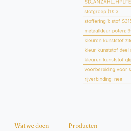
SD_ANZAHL_HPLFE
stofgroep (1)
:
3
stoffering 1
:
stof S31
metaalkleur poten
:
9
kleuren kunststof zi
kleur kunststof deel
kleuren kunststof gli
voorbereiding voor s
rijverbinding
:
nee
Wat we doen
Producten