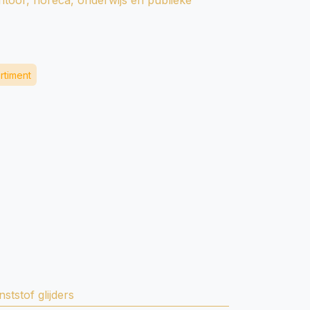
ntoor, horeca, onderwijs en publieke
rtiment
nststof glijders