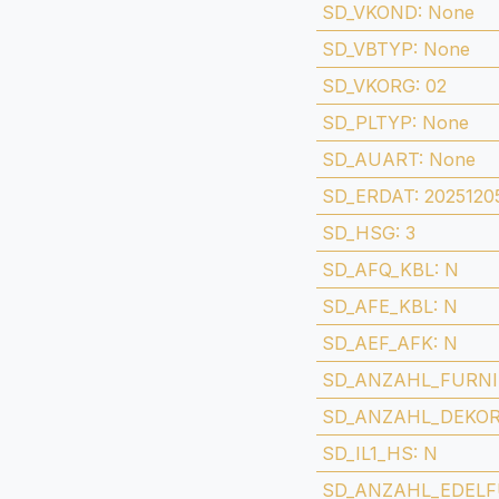
SD_VKOND
:
None
SD_VBTYP
:
None
SD_VKORG
:
02
SD_PLTYP
:
None
SD_AUART
:
None
SD_ERDAT
:
2025120
SD_HSG
:
3
SD_AFQ_KBL
:
N
SD_AFE_KBL
:
N
SD_AEF_AFK
:
N
SD_ANZAHL_FURNI
SD_ANZAHL_DEKO
SD_IL1_HS
:
N
SD_ANZAHL_EDELF