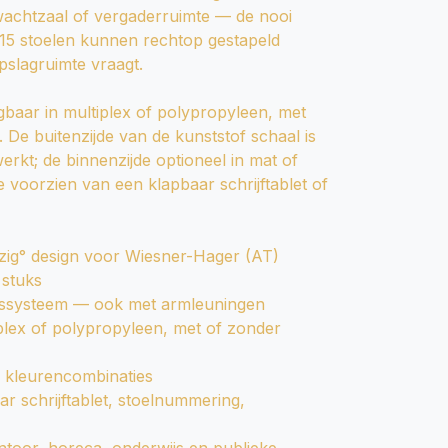
 wachtzaal of vergaderruimte — de nooi
ot 15 stoelen kunnen rechtop gestapeld
pslagruimte vraagt.
ijgbaar in multiplex of polypropyleen, met
 De buitenzijde van de kunststof schaal is
erkt; de binnenzijde optioneel in mat of
e voorzien van een klapbaar schrijftablet of
ig° design voor Wiesner-Hager (AT)
 stuks
ssysteem — ook met armleuningen
iplex of polypropyleen, met of zonder
0 kleurencombinaties
ar schrijftablet, stoelnummering,