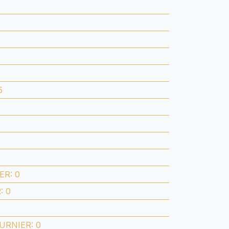
5
ER
:
0
R
:
0
URNIER
:
0