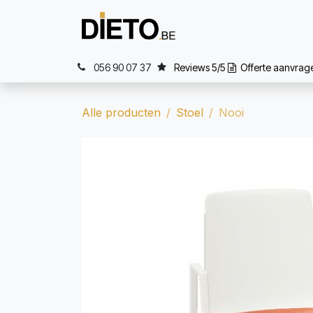
Overslaan naar inhoud
Home
Wat
056 90 07 37
Reviews 5/5
Offerte aanvra
Alle producten
Stoel
Nooi