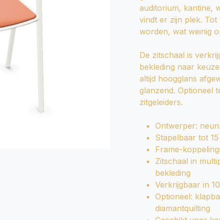
auditorium, kantine,
vindt er zijn plek. T
worden, wat weinig o
De zitschaal is verkr
bekleding naar keuze.
altijd hoogglans afgew
glanzend. Optioneel t
zitgeleiders.
Ontwerper: neunz
Stapelbaar tot 15
Frame-koppeling
Zitschaal in mult
bekleding
Verkrijgbaar in 1
Optioneel: klapba
diamantquilting