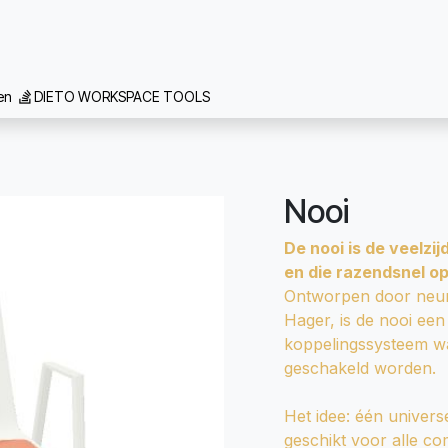
 we doen
Inspiratie
Contact
Team
Realisaties
Vacat
gen
DIETO WORKSPACE TOOLS
Nooi
De nooi is de veelzi
en die razendsnel op
Ontworpen door neunz
Hager, is de nooi een
koppelingssysteem w
geschakeld worden.
Het idee: één univer
geschikt voor alle c