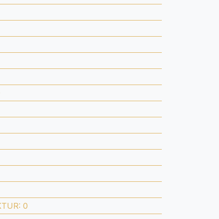
0
KTUR
:
0