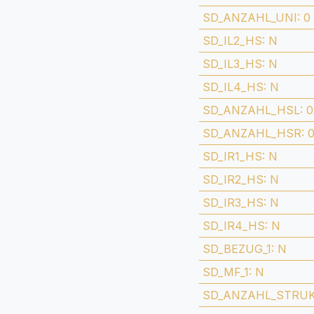
SD_ANZAHL_UNI
:
0
SD_IL2_HS
:
N
SD_IL3_HS
:
N
SD_IL4_HS
:
N
SD_ANZAHL_HSL
:
0
SD_ANZAHL_HSR
:
SD_IR1_HS
:
N
SD_IR2_HS
:
N
SD_IR3_HS
:
N
SD_IR4_HS
:
N
SD_BEZUG_1
:
N
SD_MF_1
:
N
SD_ANZAHL_STRU