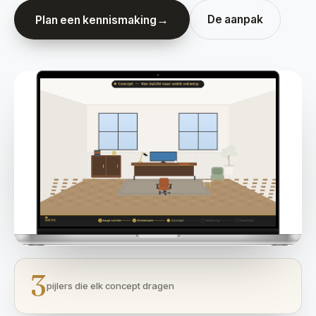
→
De aanpak
Plan een kennismaking
3
pijlers die elk concept dragen