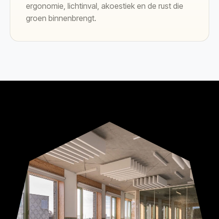
ergonomie, lichtinval, akoestiek en de rust die
groen binnenbrengt.