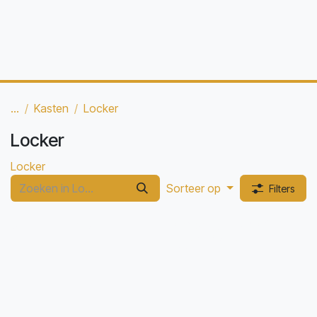
...
Kasten
Locker
Locker
Locker
Sorteer op
Filters
Vinco Lockers
Palmberg Prisma 2 —
Lockerkast kantoor
H154