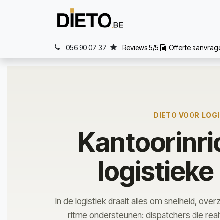
Overslaan naar inhoud
Home
Wat
056 90 07 37
Reviews 5/5
Offerte aanvra
DIETO VOOR LOG
Kantoorinri
logistieke
In de logistiek draait alles om snelheid, ove
ritme ondersteunen: dispatchers die real