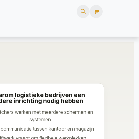
ures
FAQ
Webshop
rom logistieke bedrijven een
dere inrichting nodig hebben
tchers werken met meerdere schermen en
systemen
e communicatie tussen kantoor en magazijn
iftwerk vraagt om flexibele werkplekken