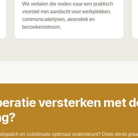
We vertalen die noden naar een praktisch
voorstel met aandacht voor werkplekken,
communicatielijnen, akoestiek en
bezoekersstroom.
eratie versterken met de
ng?
dispatch en coördinatie optimaal ondersteunt? Dieto denkt gra