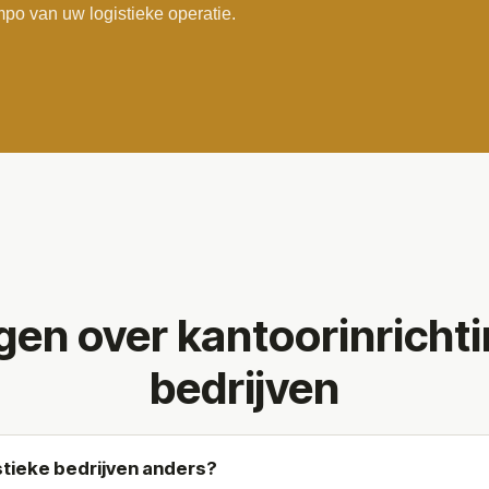
empo van uw logistieke operatie.
en over kantoorinrichti
bedrijven
stieke bedrijven anders?