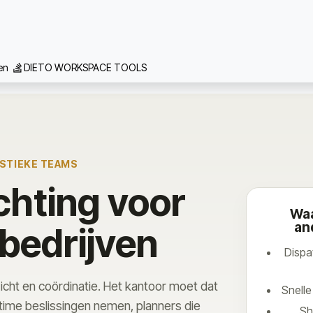
 we doen
Inspiratie
Contact
Team
Realisaties
Vacat
gen
DIETO WORKSPACE TOOLS
ISTIEKE TEAMS
chting voor
Waa
an
 bedrijven
Dispa
rzicht en coördinatie. Het kantoor moet dat
Snell
time beslissingen nemen, planners die
Sh