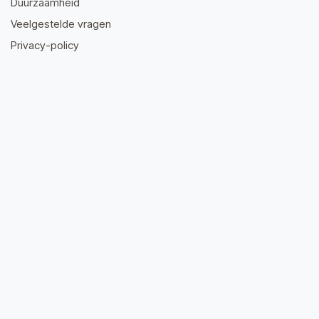
Duurzaamheid
Veelgestelde vragen
Privacy-policy
Algemene voorwaarden
Neem contact op
info@dieto.be
056 90 07 37
Wielsbeeksestraat 32, 8710 Wielsbeke