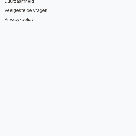
Duurzaamheid
Veelgestelde vragen
Privacy-policy
Algemene voorwaarden
Neem contact op
info@dieto.be
056 90 07 37
Wielsbeeksestraat 32, 8710 Wielsbeke