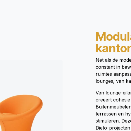
Modula
kantor
Net als de moder
constant in bew
ruimtes aanpass
lounges, van kan
Van lounge-eila
creëert cohesie 
Buitenmeubelen 
terrassen en hy
stimuleren. Deze
Dieto-projecte