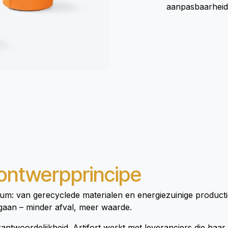
aanpasbaarhei
ontwerpprincipe
adium: van gerecyclede materialen en energiezuinige produc
gaan – minder afval, meer waarde.
woordelijkheid. Artifort werkt met leveranciers die haar v