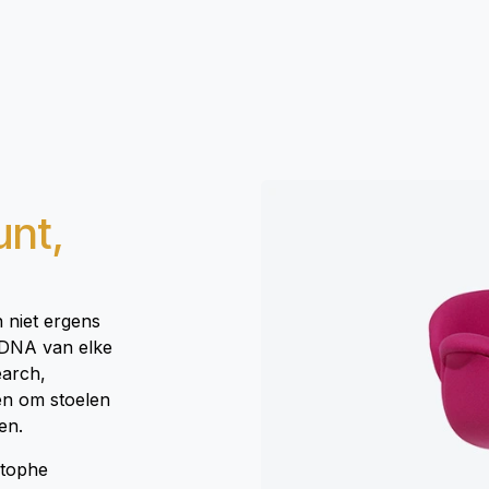
unt,
n niet ergens
 DNA van elke
earch,
en om stoelen
en.
stophe