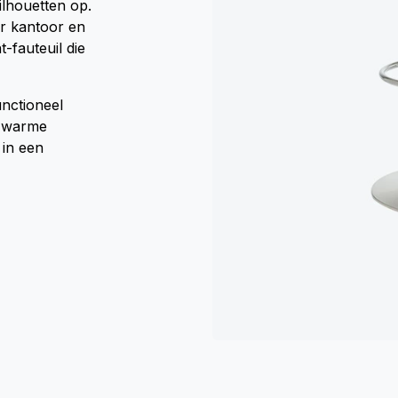
lhouetten op.
or kantoor en
-fauteuil die
unctioneel
n warme
 in een