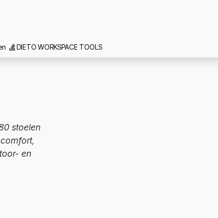
 we doen
Inspiratie
Contact
Team
Realisaties
Vacat
gen
DIETO WORKSPACE TOOLS
80 stoelen
 comfort,
toor- en