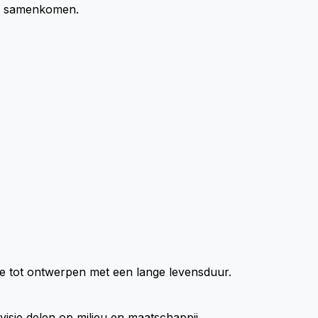
d samenkomen.
tie tot ontwerpen met een lange levensduur.
isie delen op milieu en maatschappij.