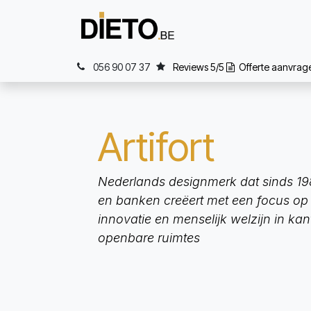
Overslaan naar inhoud
Home
Wat
056 90 07 37
Reviews 5/5
Offerte aanvra
Artifort
Nederlands designmerk dat sinds 19
en banken creëert met een focus op
innovatie en menselijk welzijn in kan
openbare ruimtes