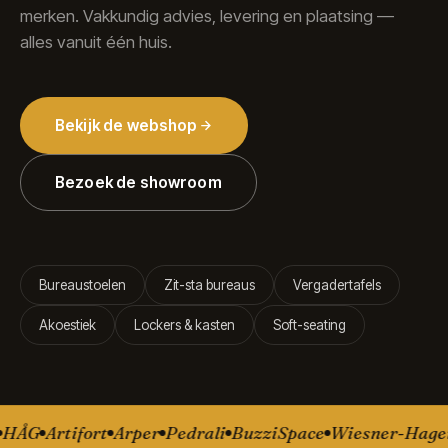
merken. Vakkundig advies, levering en plaatsing —
alles vanuit één huis.
Bekijk de webshop
Bezoek de showroom
Bureaustoelen
Zit-sta bureaus
Vergadertafels
Akoestiek
Lockers & kasten
Soft-seating
ÅG
Artifort
Arper
Pedrali
BuzziSpace
Wiesner-Hager
P