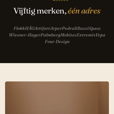
Vijftig merken,
één adres
Flokk
HÅG
Artifort
Arper
Pedrali
BuzziSpace
Wiesner-Hager
Palmberg
Mobitec
Extremis
Vepa
Four Design