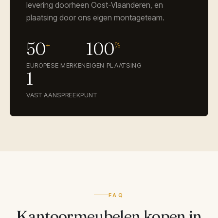
levering doorheen Oost-Vlaanderen, en
plaatsing door ons eigen montageteam.
50
100
+
%
EUROPESE MERKEN
EIGEN PLAATSING
1
VAST AANSPREEKPUNT
FAQ
Kantoormeubelen kopen in