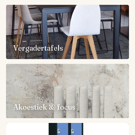
03
Vergadertafels
04
Akoestiek & focus