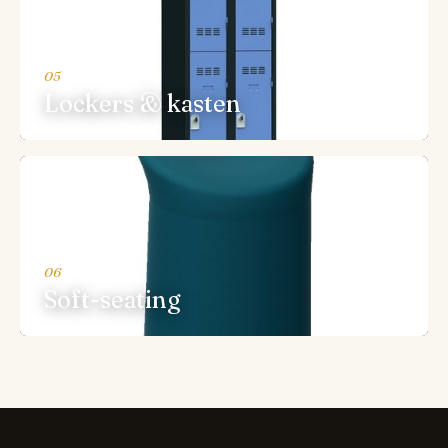
05
Lockers & kasten
06
Soft-seating