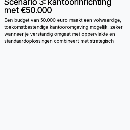
Scenario 3: kantoorinrichting
met €50.000
Een budget van 50.000 euro maakt een volwaardige,
toekomstbestendige kantooromgeving mogelijk, zeker
wanneer je verstandig omgaat met oppervlakte en
standaardoplossingen combineert met strategisch
maatwerk. Binnen de Belgische markt kunnen
hoogwaardige fit-outs oplopen tot 2.000 à 2.500 euro
per m², maar door het budget te spreiden over
ergonomie, techniek, akoestiek en branding bouw je
een kantoor dat jaren meegroeit met je organisatie.
Met dit budget kun je onder meer realiseren:
Hoogwaardige ergonomie voor iedereen: volledig
verstelbare bureaustoelen, een groter aandeel zit-
sta werkplekken en individuele ergonomische
accessoires zoals monitorarmen en
laptophouders.