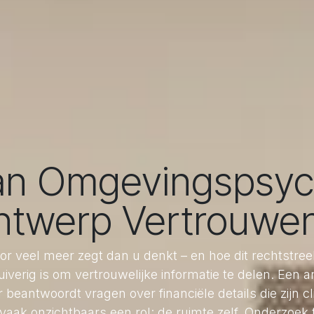
an Omgevingspsyc
ntwerp Vertrouwen
r veel meer zegt dan u denkt – en hoe dit rechtstree
uiverig is om vertrouwelijke informatie te delen. Een
 beantwoordt vragen over financiële details die zijn cli
 vaak onzichtbaars een rol: de ruimte zelf. Onderzoe