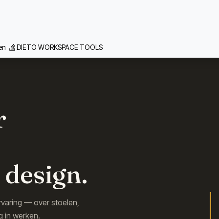
 we doen
Inspiratie
Contact
Team
Realisaties
Vacat
gen
DIETO WORKSPACE TOOLS
r
 design.
ervaring — over stoelen,
g in werken.