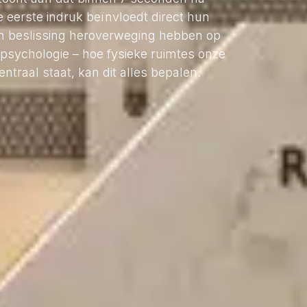
eerste indruk beïnvloedt direct hun
un beslissing heroverweging hebben op
gspsychologie – hoe fysieke ruimtes onze
traal staat, kan dit alles bepalen.