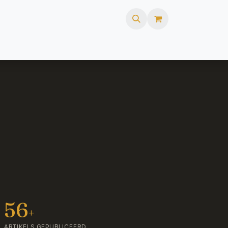
ures
FAQ
Webshop
56
+
ARTIKELS GEPUBLICEERD