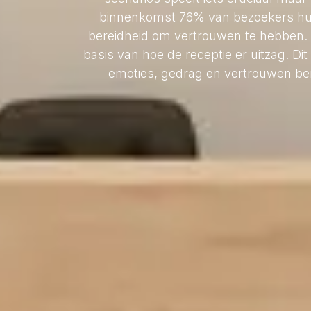
binnenkomst 76% van bezoekers hun 
bereidheid om vertrouwen te hebben. 
basis van hoe de receptie er uitzag. Di
emoties, gedrag en vertrouwen beïn