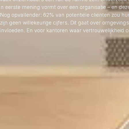
eerste mening vormt over een organisatie – en deze 
Nog opvallender: 62% van potentiële cliënten zou h
t zijn geen willekeurige cijfers. Dit gaat over omgevin
vloeden. En voor kantoren waar vertrouwelijkheid cen