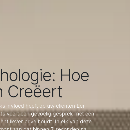
hologie: Hoe
 Creëert
ks invloed heeft op uw cliënten Een
 arts voert een gevoelig gesprek met een
ënt liever privé houdt. In elk van deze
k toont aan dat binnen 7 seconden na