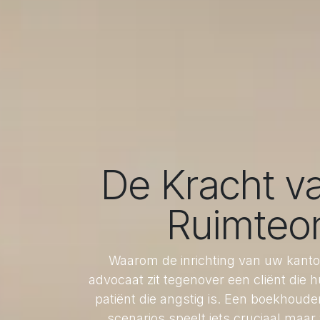
De Kracht v
Ruimteo
Waarom de inrichting van uw kantoo
advocaat zit tegenover een cliënt die h
patiënt die angstig is. Een boekhouder
scenarios speelt iets cruciaal maar