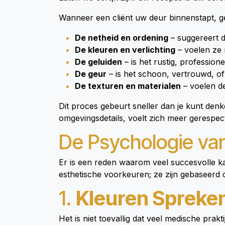
Wanneer een cliënt uw deur binnenstapt, g
De netheid en ordening
– suggereert d
De kleuren en verlichting
– voelen ze 
De geluiden
– is het rustig, profession
De geur
– is het schoon, vertrouwd, o
De texturen en materialen
– voelen d
Dit proces gebeurt sneller dan je kunt denke
omgevingsdetails, voelt zich meer gerespect
De Psychologie va
Er is een reden waarom veel succesvolle ka
esthetische voorkeuren; ze zijn gebaseerd
1.
Kleuren Spreke
Het is niet toevallig dat veel medische prak