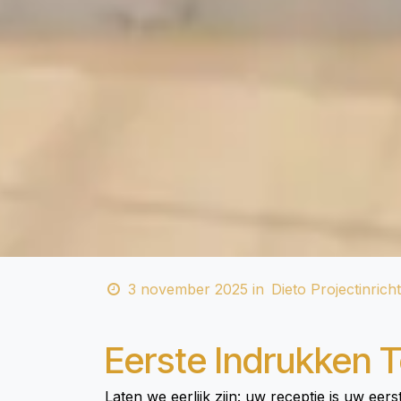
3 november 2025
in
Dieto Projectinrich
Eerste Indrukken T
Laten we eerlijk zijn: uw receptie is uw eer