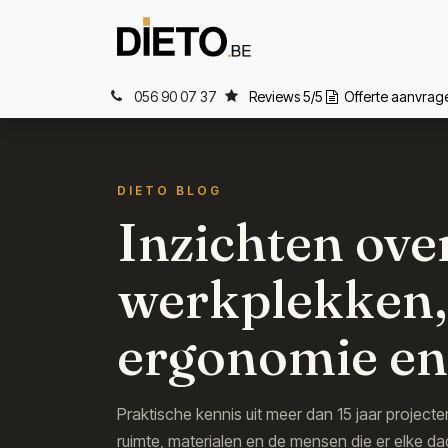
Overslaan naar inhoud
Home
Wat
056 90 07 37
Reviews 5/5
Offerte aanvra
DIETO BLOG
Inzichten ove
werkplekken,
ergonomie en
Praktische kennis uit meer dan 15 jaar project
ruimte, materialen en de mensen die er elke da