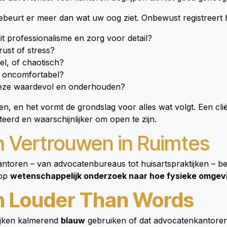
ebeurt er meer dan wat uw oog ziet. Onbewust registreert 
it professionalisme en zorg voor detail?
rust of stress?
eel, of chaotisch?
f oncomfortabel?
eze waardevol en onderhouden?
n, en het vormt de grondslag voor alles wat volgt. Een clië
eerd en waarschijnlijker om open te zijn.
n Vertrouwen in Ruimtes
ntoren – van advocatenbureaus tot huisartspraktijken – be
 op
wetenschappelijk onderzoek naar hoe fysieke omge
n Louder Than Words
tijken kalmerend
blauw
gebruiken of dat advocatenkantoren