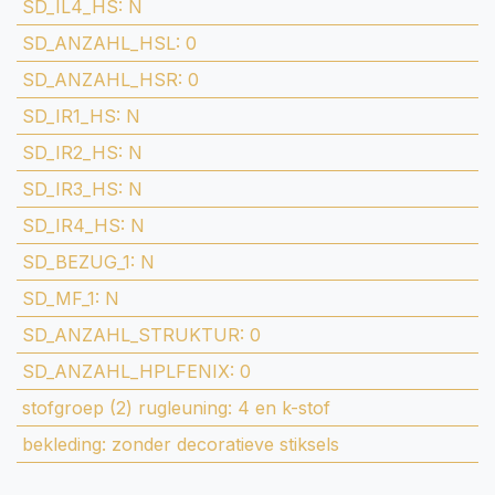
SD_IL4_HS
:
N
SD_ANZAHL_HSL
:
0
SD_ANZAHL_HSR
:
0
SD_IR1_HS
:
N
SD_IR2_HS
:
N
SD_IR3_HS
:
N
SD_IR4_HS
:
N
SD_BEZUG_1
:
N
SD_MF_1
:
N
SD_ANZAHL_STRUKTUR
:
0
SD_ANZAHL_HPLFENIX
:
0
stofgroep (2) rugleuning
:
4 en k-stof
bekleding
:
zonder decoratieve stiksels