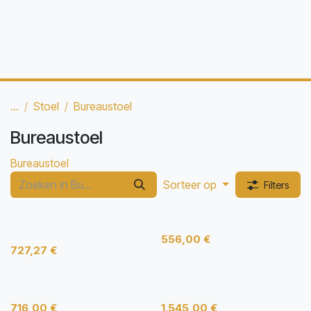
...
Stoel
Bureaustoel
Bureaustoel
Bureaustoel
Sorteer op
Filters
paro_3 Bureaustoel
Nieuw!
Spinalis Ergonomic
556,00
€
727,27
€
5244-101
Hag Capisco
716,00
€
1.545,00
€