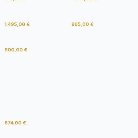
Lan
Be Brave
1.495,00
€
895,00
€
HÅG Futu
HÅG SoFi 7500
900,00
€
HÅG Tion mesh 2340
Arper Aston
HÅG Capisco Puls 8010
Wiesner-Hager poi
HAG Futu 1100-S
874,00
€